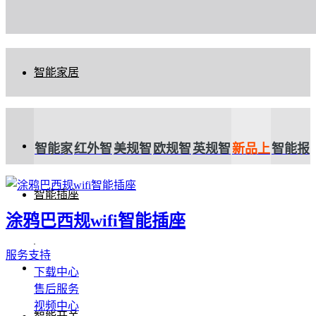
智能家居
智能家
红外智
美规智
欧规智
英规智
新品上
智能报
智能插座
居
能遥控
能插座
能插座
能插座
市
警器
涂鸦巴西规wifi智能插座
服务支持
器
下载中心
售后服务
视频中心